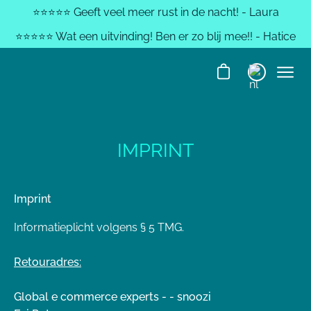
⭐️⭐️⭐️⭐️⭐️ Geeft veel meer rust in de nacht! - Laura
⭐️⭐️⭐️⭐️⭐️ Wat een uitvinding! Ben er zo blij mee!! - Hatice
IMPRINT
Imprint
Informatieplicht volgens § 5 TMG.
Retouradres:
Global e commerce experts - - snoozi