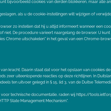
U kunt bijvoorbeeld cookies van derden blokkeren, maar alle a
slagen, als u de cookie-instellingen wilt wijzigen of verwijde
owser zo instellen dat hij u altijd informeert wanneer een co
 of niet. De procedure varieert naargelang de browser. U kunt
ies Chrome uitschakelen" in het geval van een Chrome-bro
van kracht. Daarin staat dat voor het opslaan van cookies d
ds zeer uiteenlopende reacties op deze richtlijnen. In Duitsland
deels ten uitvoer gelegd in § 15, lid 3, van de Duitse Telemed
t voor technische documentatie, raden wij https://tools.iet
 "HTTP State Management Mechanism".