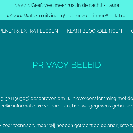
⭐️⭐️⭐️⭐️⭐️ Geeft veel meer rust in de nacht! - Laura
⭐️⭐️⭐️⭐️⭐️ Wat een uitvinding! Ben er zo blij mee!! - Hatice
PENEN & EXTRA FLESSEN
KLANTBEOORDELINGEN
PRIVACY BELEID
19-321136309) geschreven om u, in overeenstemming met de 
n welke informatie we verzamelen, hoe we gegevens gebruike
ak zeer technisch, maar wij hebben getracht de belangrijkste 