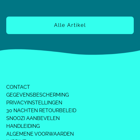
beschouwt als de absolute "tip" nummer 1. "De
voork
kwestie van veiligheid is voor mij essentieel." Wij als
Ouder
ouders...
ongev
Alle Artikel
CONTACT
GEGEVENSBESCHERMING
PRIVACYINSTELLINGEN
30 NACHTEN RETOURBELEID
SNOOZI AANBEVELEN
HANDLEIDING
ALGEMENE VOORWAARDEN