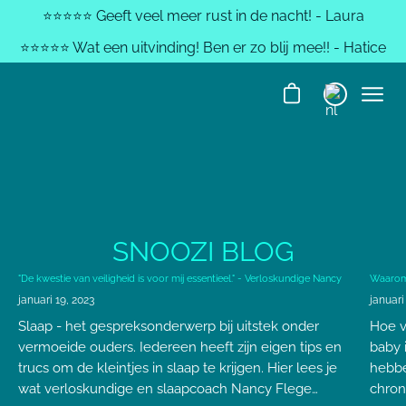
⭐️⭐️⭐️⭐️⭐️ Geeft veel meer rust in de nacht! - Laura
⭐️⭐️⭐️⭐️⭐️ Wat een uitvinding! Ben er zo blij mee!! - Hatice
SNOOZI BLOG
"De kwestie van veiligheid is voor mij essentieel." - Verloskundige Nancy
Waarom 
januari 19, 2023
januari
Slaap - het gespreksonderwerp bij uitstek onder
Hoe v
vermoeide ouders. Iedereen heeft zijn eigen tips en
baby 
trucs om de kleintjes in slaap te krijgen. Hier lees je
hebbe
wat verloskundige en slaapcoach Nancy Flege
chron